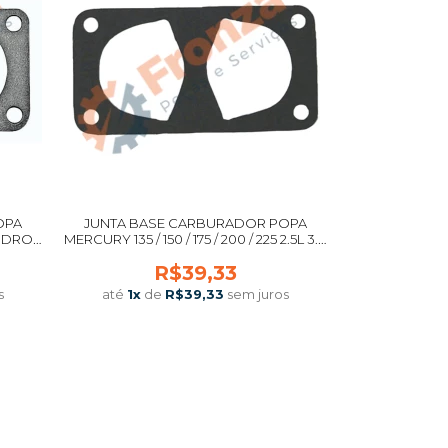
OPA
JUNTA BASE CARBURADOR POPA
LINDROS
MERCURY 135 / 150 / 175 / 200 / 225 2.5L 3.0
OS 2.4L
MAGNUM II / III XR2 MARINER 27-828292
R$39,33
NAL
ORIGINAL
s
até
1
x
de
R$39,33
sem juros
COMPRAR