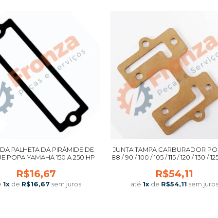
 DA PALHETA DA PIRÂMIDE DE
JUNTA TAMPA CARBURADOR POP
 POPA YAMAHA 150 A 250 HP
88 / 90 / 100 / 105 / 115 / 120 / 130 / 125
150 / 155 V4 / V6 0334353 IMPO
R$16,67
R$54,11
é
1
x
de
R$16,67
sem juros
até
1
x
de
R$54,11
sem juro