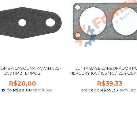
BOMBA GASOLINA YAMAHA 25 -
JUNTA BASE CARBURADOR P
200 HP 2 TEMPOS
MERCURY 100 / 105 / 115 / 125 4 CI
135 / 150 / 175 / 200 / 225 6 CILINDR
R$20,00
R$39,33
2.5L 27-67751 1 1976-1998 ORIGI
é
1
x
de
R$20,00
sem juros
até
1
x
de
R$39,33
sem juro
COMPRAR
COMPRAR