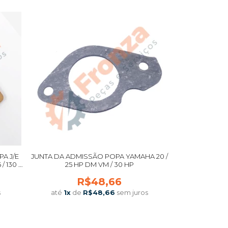
A J/E
JUNTA DA ADMISSÃO POPA YAMAHA 20 /
 / 130 /
25 HP DM VM / 30 HP
RTADO
R$48,66
s
até
1
x
de
R$48,66
sem juros