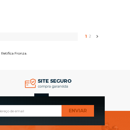
COMPRAR
1
2
 Retifica Fronza.
TOPO
ENVIAR