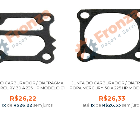
DO CARBURADOR / DIAFRAGMA
JUNTA DO CARBURADOR / DIAF
RCURY 30 A 225 HP MODELO 01
POPA MERCURY 30 A 225 HP MOD
R$26,22
R$26,33
é
1
x
de
R$26,22
sem juros
até
1
x
de
R$26,33
sem juro
COMPRAR
COMPRAR