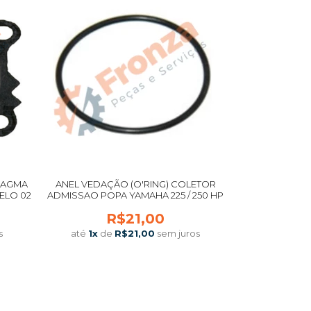
RAGMA
ANEL VEDAÇÃO (O'RING) COLETOR
ELO 02
ADMISSAO POPA YAMAHA 225 / 250 HP
R$21,00
s
até
1
x
de
R$21,00
sem juros
COMPRAR