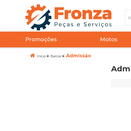
Promoções
Motos
»
»
Admissão
Início
Barcos
Admi