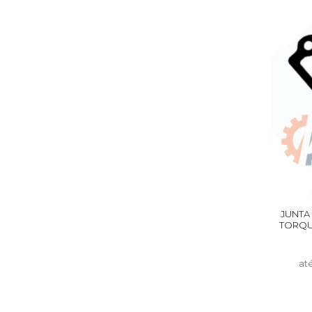
JUNTA
TORQUE
at