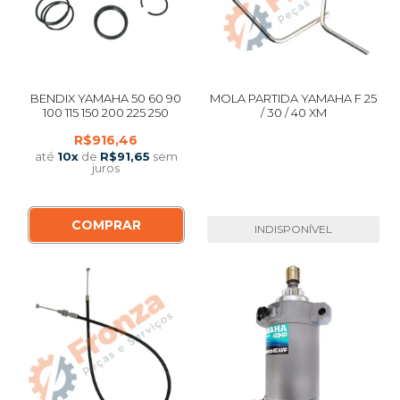
BENDIX YAMAHA 50 60 90
MOLA PARTIDA YAMAHA F 25
100 115 150 200 225 250
/ 30 / 40 XM
R$916,46
até
10
x
de
R$91,65
sem
juros
COMPRAR
INDISPONÍVEL