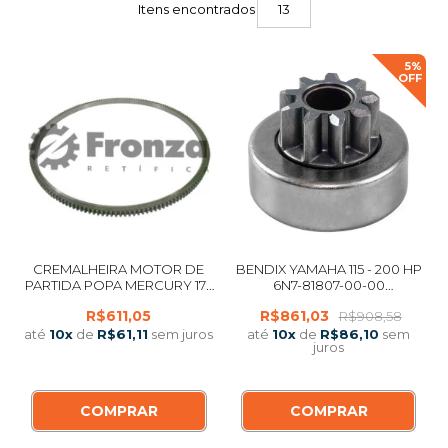
Itens encontrados
13
5%
OFF
CREMALHEIRA MOTOR DE
BENDIX YAMAHA 115 - 200 HP
PARTIDA POPA MERCURY 175
6N7-81807-00-00
HP OPTIMAX
IMPORTADO
R$611,05
R$861,03
R$908,58
até
10
x
de
R$61,11
sem juros
até
10
x
de
R$86,10
sem
juros
COMPRAR
COMPRAR