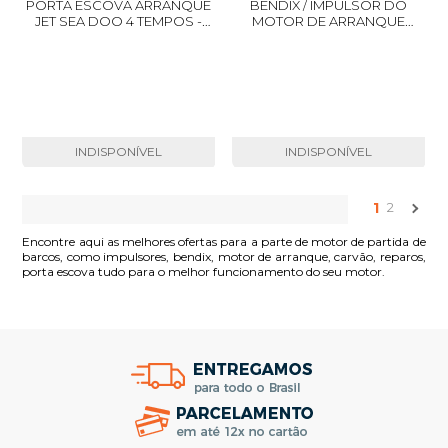
PORTA ESCOVA ARRANQUE
BENDIX / IMPULSOR DO
JET SEA DOO 4 TEMPOS -
MOTOR DE ARRANQUE
POPA JOHNSON / EVINRUDE
PARTIDA YAMAHA 40 X
/ MERCURY 25 - 250 - YAMAHA
40 X
INDISPONÍVEL
INDISPONÍVEL
1
2
Encontre aqui as melhores ofertas para a parte de motor de partida de
barcos, como impulsores, bendix, motor de arranque, carvão, reparos,
porta escova tudo para o melhor funcionamento do seu motor.