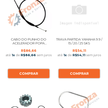
CABO DO PUNHO DO
TRAVA PARTIDA YAMAHA 9.9 /
ACELERADOR POPA
15 / 20 / 25 SKS
MERCURY / MARINER 9.9 / 15 /
R$86,66
R$54,11
25 HP AMERICANO
até
1
x
de
R$86,66
sem juros
até
1
x
de
R$54,11
sem juros
COMPRAR
COMPRAR