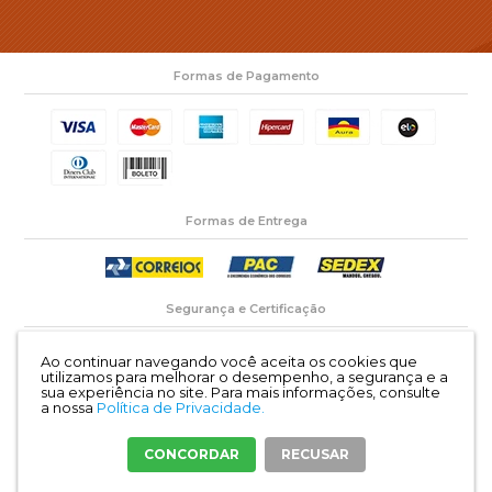
Formas de Pagamento
Formas de Entrega
Segurança e Certificação
Ao continuar navegando você aceita os cookies que
utilizamos para melhorar o desempenho, a segurança e a
sua experiência no site.
Para mais informações, consulte
a nossa
Política de Privacidade.
Retifica Fronza CNPJ: 83.063.727/0001-45 | Rua: Mar del Plata 735, Barreiros
Térreo São José/SC | CEP: 88117-410 |
Mapa do site
CONCORDAR
RECUSAR
Crie sua loja virtual
com a melhor empresa de e-commerce do Brasil.