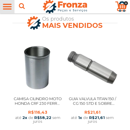
0
Os produtos
MAIS VENDIDOS
CAMISA CILINDRO MOTO
GUIA VALVULA TITAN 150 /
HONDA CRF 230 FERRO
CG 150 STD E SOBRE
RIO
MEDIDA
R$116,43
R$21,61
até
2
x
de
R$58,22
sem
até
1
x
de
R$21,61
sem
juros
juros