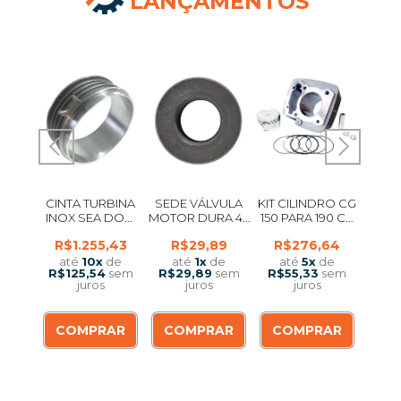
LANÇAMENTOS
IÇÃO
CINTA TURBINA
SEDE VÁLVULA
KIT CILINDRO CG
CINT
 10
INOX SEA DOO
MOTOR DURA 42
150 PARA 190 CC
JET S
LO
SPARK 900
MM X 26,5 MM X
SMARTFOX
SEA 
R$1.255,43
R$29,89
R$276,64
R$
AL
10,5 MM
6
até
10
x
de
até
1
x
de
até
5
x
de
a
R$125,54
sem
R$29,89
sem
R$55,33
sem
R$5
juros
juros
juros
COMPRAR
COMPRAR
COMPRAR
CO
ÍVEL