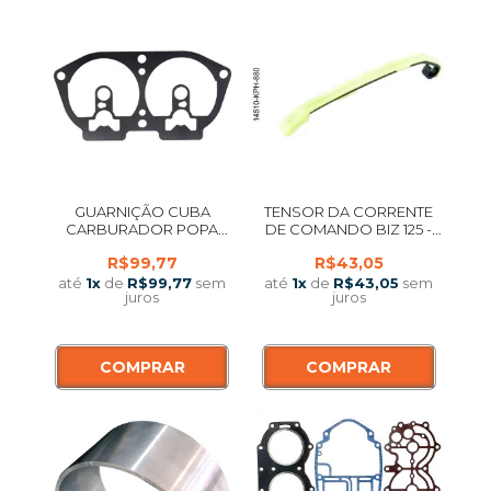
GUARNIÇÃO CUBA
TENSOR DA CORRENTE
CARBURADOR POPA
DE COMANDO BIZ 125 -
YAMAHA 115 - 200 HP 2
ORIGINAL
R$99,77
R$43,05
TEMPOS
até
1
x
de
R$99,77
sem
até
1
x
de
R$43,05
sem
juros
juros
COMPRAR
COMPRAR