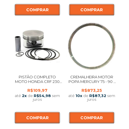
COMPRAR
COMPRAR
PISTÃO COMPLETO
CREMALHEIRA MOTOR
MOTO HONDA CRF 230
POPA MERCURY 75 - 90 /
STD - 4,5 MM 70,00 MM
115 OPTIMAX (878588T03)
R$109,97
R$873,25
até
2
x
de
R$54,98
sem
até
10
x
de
R$87,32
sem
juros
juros
COMPRAR
COMPRAR