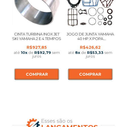
CINTA TURBINA INOX JET
JOGO DE JUNTA YAMAHA
SKI YAMAHA 2 E 4 TEMPOS
40 HP X POPA
IMPORTADO 66T-W0001-
R$927,85
R$426,62
01
até
10
x
de
R$92,79
sem
até
8
x
de
R$53,33
sem
juros
juros
COMPRAR
COMPRAR
Esses são os