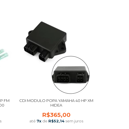
COMPRAR
HP FM
CDI MODULO POPA YAMAHA 40 HP XM
00
HIDEA
R$365,00
s
até
7
x
de
R$52,14
sem juros