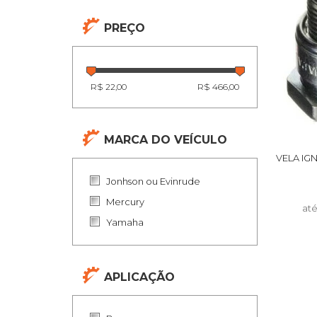
PREÇO
R$ 22,00
R$ 466,00
MARCA DO VEÍCULO
VELA IG
Jonhson ou Evinrude
Mercury
at
Yamaha
APLICAÇÃO