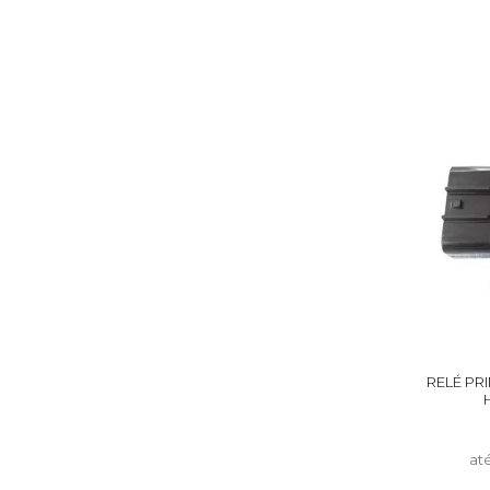
RELÉ PR
at