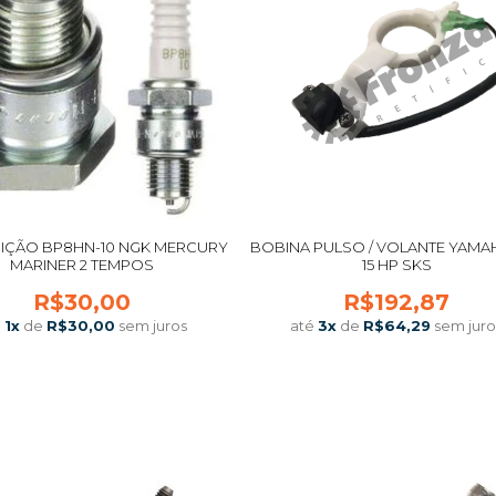
NIÇÃO BP8HN-10 NGK MERCURY
BOBINA PULSO / VOLANTE YAMAHA
MARINER 2 TEMPOS
15 HP SKS
R$30,00
R$192,87
é
1
x
de
R$30,00
sem juros
até
3
x
de
R$64,29
sem juro
COMPRAR
COMPRAR