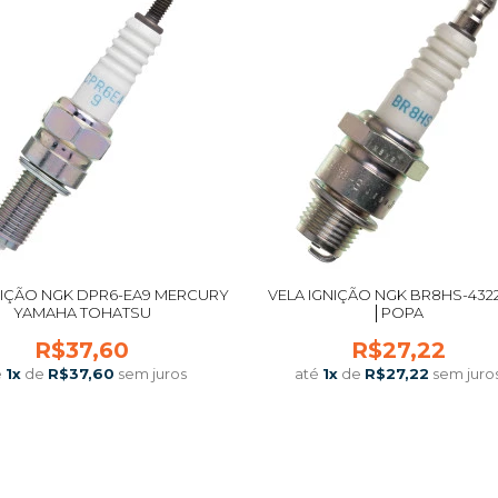
NIÇÃO NGK DPR6-EA9 MERCURY
VELA IGNIÇÃO NGK BR8HS-4322
YAMAHA TOHATSU
│POPA
R$37,60
R$27,22
é
1
x
de
R$37,60
sem juros
até
1
x
de
R$27,22
sem juro
COMPRAR
COMPRAR