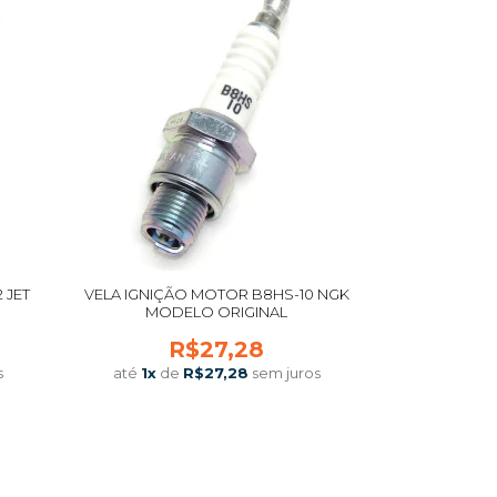
 JET
VELA IGNIÇÃO MOTOR B8HS-10 NGK
MODELO ORIGINAL
R$27,28
s
até
1
x
de
R$27,28
sem juros
COMPRAR