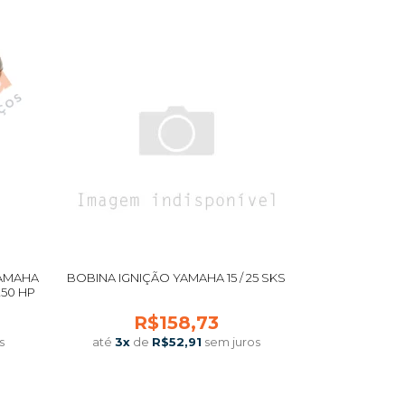
YAMAHA
BOBINA IGNIÇÃO YAMAHA 15 / 25 SKS
F 250 HP
R$158,73
s
até
3
x
de
R$52,91
sem juros