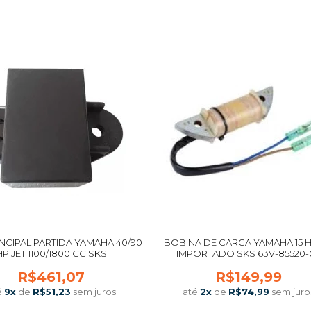
COMPRAR
COMPRAR
INCIPAL PARTIDA YAMAHA 40/90
BOBINA DE CARGA YAMAHA 15 
HP JET 1100/1800 CC SKS
IMPORTADO SKS 63V-85520-
R$461,07
R$149,99
é
9
x
de
R$51,23
sem juros
até
2
x
de
R$74,99
sem juro