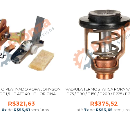
O PLATINADO POPA JOHNSON
VALVULA TERMOSTATICA POPA 
E 1,5 HP ATÉ 40 HP - ORIGINAL
F 75 / F 90 / F 150 / F 200 / F 225 / 
R$321,63
R$375,52
é
6
x
de
R$53,61
sem juros
até
7
x
de
R$53,65
sem juro