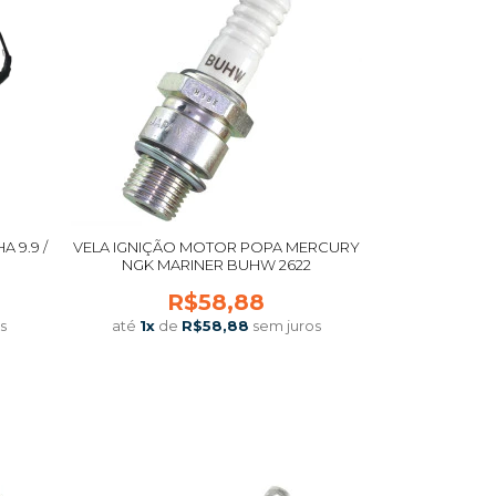
 9.9 /
VELA IGNIÇÃO MOTOR POPA MERCURY
NGK MARINER BUHW 2622
R$58,88
s
até
1
x
de
R$58,88
sem juros
COMPRAR