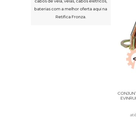
cabos de vela, velas, cabos elétricos,
baterias com a melhor oferta aqui na
Retifica Fronza.
CONJUNT
EVINRUD
at