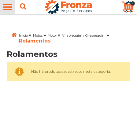
0
»
»
»
»
Início
Motos
Motor
Virabrequim / Girabrequim
Rolamentos
Rolamentos
Não há produtos cadastrados nesta categoria.