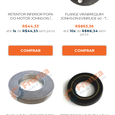
RETENTOR INFERIOR POPA
FLANGE VIRABREQUIM
DO MOTOR JOHNSON /
JONHSON EVINRUDE 40 - 75
EVINRUDE 3.3 HP
HP ORIGINAL
R$44,33
R$863,36
até
1
x
de
R$44,33
sem juros
até
10
x
de
R$86,34
sem
juros
COMPRAR
COMPRAR