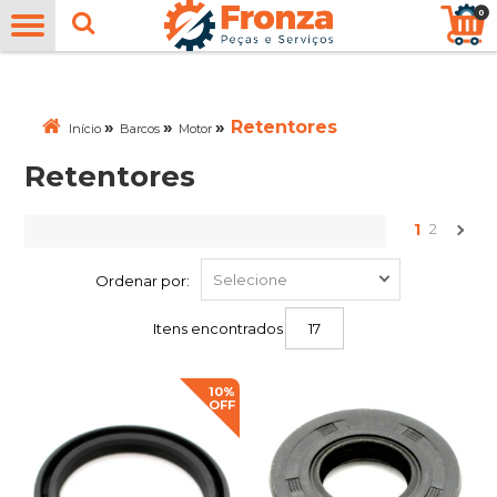
0
»
»
»
Retentores
Início
Barcos
Motor
Retentores
1
2
Ordenar por:
Itens encontrados
17
10%
OFF