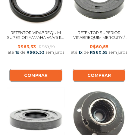
RETENTOR VIRABREQUIM
RETENTOR SUPERIOR
SUPERIOR YAMAHA V4/V6 115-
VIRABREQUIM MERCURY /
300 HP ATÉ 1990
JOHNSON EVINRUDE 3.3 HP
R$63,33
R$60,55
R$69,99
até
1
x
de
R$63,33
sem juros
até
1
x
de
R$60,55
sem juros
COMPRAR
COMPRAR