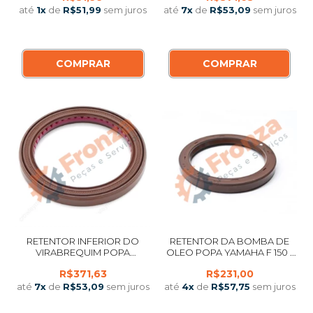
até
1
x
de
R$51,99
sem juros
até
7
x
de
R$53,09
sem juros
COMPRAR
COMPRAR
RETENTOR INFERIOR DO
RETENTOR DA BOMBA DE
VIRABREQUIM POPA
OLEO POPA YAMAHA F 150 /
YAMAHA F 75 / F 80 / F 90
175 / 200 / 250 / 300 / 350
R$371,63
R$231,00
MEDIANO BOMBA
até
7
x
de
R$53,09
sem juros
até
4
x
de
R$57,75
sem juros