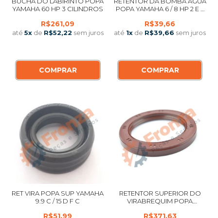
BUCHA DO LABIRINTO POPA
RETENTOR DA BOMBA AGUA
YAMAHA 60 HP 3 CILINDROS
POPA YAMAHA 6 / 8 HP 2 E 4
TEMPOS / 9.9 HP 4 TEMPOS -
R$261,09
R$39,66
RETENTOR INFERIOR DO
VIRABREQUIM YAMAHA 8 HP
até
5
x
de
R$52,22
sem juros
até
1
x
de
R$39,66
sem juros
2 TEMPOS
COMPRAR
COMPRAR
RET VIRA POPA SUP YAMAHA
RETENTOR SUPERIOR DO
9.9 C / 15 D F C
VIRABREQUIM POPA
YAMAHA F 75 / F 80 / F 90
R$51,99
R$371,63