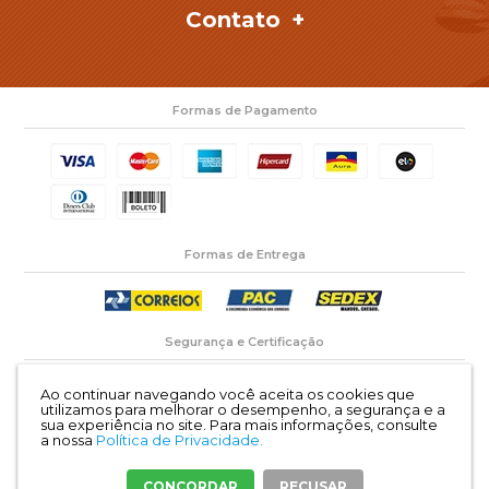
Contato
Formas de Pagamento
Formas de Entrega
Segurança e Certificação
Ao continuar navegando você aceita os cookies que
utilizamos para melhorar o desempenho, a segurança e a
sua experiência no site.
Para mais informações, consulte
a nossa
Política de Privacidade.
Retifica Fronza CNPJ: 83.063.727/0001-45 | Rua: Mar del Plata 735, Barreiros
Térreo São José/SC | CEP: 88117-410 |
Mapa do site
CONCORDAR
RECUSAR