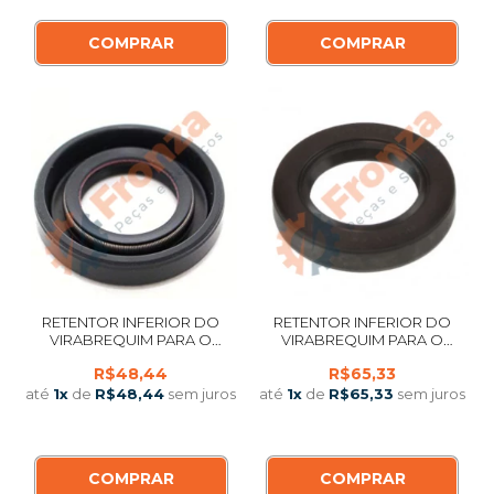
COMPRAR
COMPRAR
RETENTOR INFERIOR DO
RETENTOR INFERIOR DO
VIRABREQUIM PARA O
VIRABREQUIM PARA O
MOTOR DE POPA YAMAHA 3 /
MOTOR DE POPA YAMAHA
R$48,44
R$65,33
4 / 5 / 6 / 8 / 9.9 / 15 HP
40 MODELO X / G / J 93102-
MODELO D DM DMHS 93101-
30M53 HIDEA MARANELO
até
1
x
de
R$48,44
sem juros
até
1
x
de
R$65,33
sem juros
20M29 IMPORTADO
POWERTEC SAILOR
IMPORTADO
COMPRAR
COMPRAR