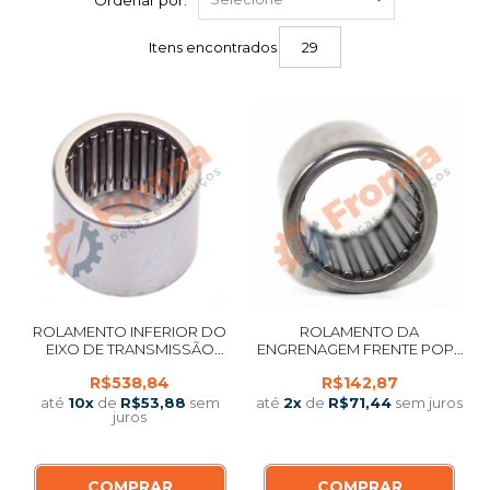
Ordenar por:
Itens encontrados
29
ROLAMENTO INFERIOR DO
ROLAMENTO DA
EIXO DE TRANSMISSÃO
ENGRENAGEM FRENTE POPA
POPA YAMAHA 115 HP 2 E 4 T /
YAMAHA 150 HP 2-4 T / 175 HP
R$538,84
R$142,87
130 HP 2T / 150 HP 2T V4
2T / 200 HP 2T / 225 HP 2T -
MEDIDA ORIGINAL -
IMPORTADO
até
10
x
de
R$53,88
sem
até
2
x
de
R$71,44
sem juros
juros
IMPORTADO
COMPRAR
COMPRAR