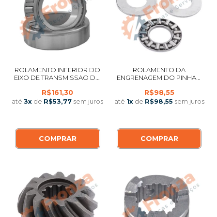
ROLAMENTO INFERIOR DO
ROLAMENTO DA
EIXO DE TRANSMISSAO DO
ENGRENAGEM DO PINHAO
MOTOR DE POPA YAMAHA 25
DO MOTOR DE POPA
R$161,30
R$98,55
/ 30 / 40 J-G / 48 / 50 / 55 / 60
YAMAHA 9.9 / 15 HP 2 E 4
HP
TEMPOS
até
3
x
de
R$53,77
sem juros
até
1
x
de
R$98,55
sem juros
COMPRAR
COMPRAR