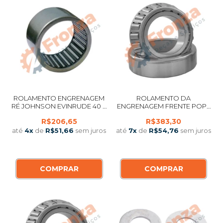
ROLAMENTO ENGRENAGEM
ROLAMENTO DA
RÉ JOHNSON EVINRUDE 40 A
ENGRENAGEM FRENTE POPA
60 HP (2T 2 CILINDROS) / 70 E
YAMAHA 25 HP V - B 2T / 30
R$206,65
R$383,30
75 HP (2T 3 CILINDROS)
HP 4T / 40 HP J - X 2 E 4T / 48
ORIGINAL (1975 A 1998)
2T / 50 2 E 4T
até
4
x
de
R$51,66
sem juros
até
7
x
de
R$54,76
sem juros
COMPRAR
COMPRAR