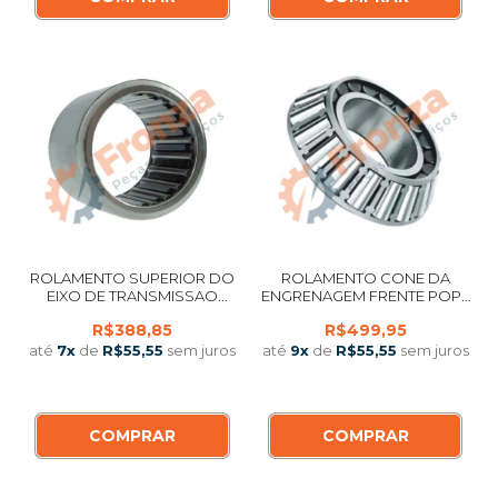
ROLAMENTO SUPERIOR DO
ROLAMENTO CONE DA
EIXO DE TRANSMISSAO
ENGRENAGEM FRENTE POPA
POPA YAMAHA 115 A 350 HP 2
YAMAHA 50 HP 2-4T / 60 70 90
R$388,85
R$499,95
E 4 TEMPOS IMPORTADO
HP 2T
até
7
x
de
R$55,55
sem juros
até
9
x
de
R$55,55
sem juros
COMPRAR
COMPRAR