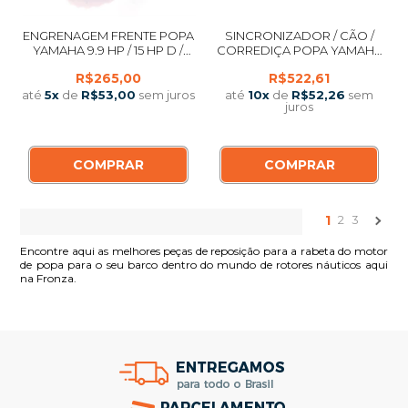
ENGRENAGEM FRENTE POPA
SINCRONIZADOR / CÃO /
YAMAHA 9.9 HP / 15 HP D /
CORREDIÇA POPA YAMAHA
DMHS / F / FMHS
60 / 70 / 75 / 90 HP 2 TEMPOS
R$265,00
R$522,61
até
5
x
de
R$53,00
sem juros
até
10
x
de
R$52,26
sem
juros
COMPRAR
COMPRAR
1
2
3
Encontre aqui as melhores peças de reposição para a rabeta do motor
de popa para o seu barco dentro do mundo de rotores náuticos aqui
na Fronza.