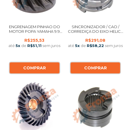
ENGRENAGEM PINHAO DO
SINCRONIZADOR / CAO /
MOTOR POPA YAMAHA 9.9
CORREDIÇA DO EIXO HELICE
HP 2 E 4T / 15 HP 2 E 4T / F20 F
POPA YAMAHA 9.9 HP 2 E 4T /
R$255,53
R$291,08
FMHS 13 DENTES
15 HP D F FMHS / 20 HP F20 4T
até
5
x
de
R$51,11
sem juros
até
5
x
de
R$58,22
sem juros
COMPRAR
COMPRAR