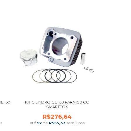
COMPRAR
E 150
KIT CILINDRO CG 150 PARA 190 CC
SMARTFOX
R$276,64
s
até
5
x
de
R$55,33
sem juros