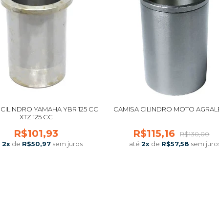
 CILINDRO YAMAHA YBR 125 CC
CAMISA CILINDRO MOTO AGRALE
XTZ 125 CC
R$101,93
R$115,16
R$130,00
é
2
x
de
R$50,97
sem juros
até
2
x
de
R$57,58
sem juro
COMPRAR
COMPRAR