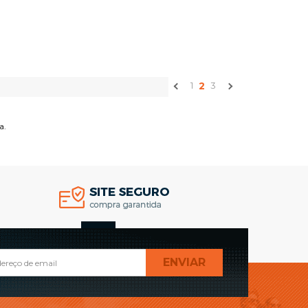
COMPRAR
1
2
3
a.
TOPO
ENVIAR