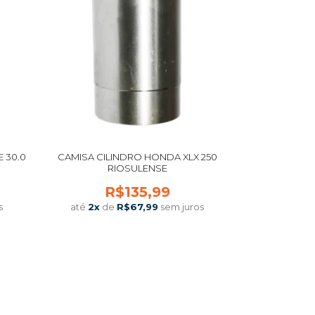
 30.0
CAMISA CILINDRO HONDA XLX 250
RIOSULENSE
R$135,99
s
até
2
x
de
R$67,99
sem juros
COMPRAR