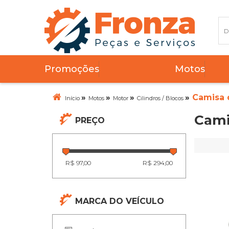
Promoções
Motos
»
»
»
»
Camisa 
Início
Motos
Motor
Cilindros / Blocos
Cami
PREÇO
R$ 97,00
R$ 294,00
MARCA DO VEÍCULO