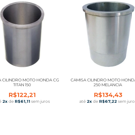
A CILINDRO MOTO HONDA CG
CAMISA CILINDRO MOTO HOND
TITAN 150
250 MELANCIA
R$122,21
R$134,43
é
2
x
de
R$61,11
sem juros
até
2
x
de
R$67,22
sem juro
COMPRAR
COMPRAR