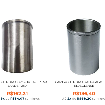
COMPRAR
COMPRAR
 CILINDRO YAMAHA FAZER 250
CAMISA CILINDRO DAFRA APACH
LANDER 250
RIOSULENSE
R$162,21
R$136,40
é
3
x
de
R$54,07
sem juros
até
2
x
de
R$68,20
sem juro