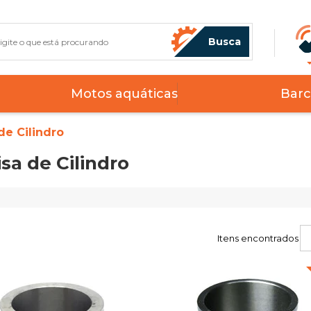
Busca
Motos aquáticas
Barc
de Cilindro
sa de Cilindro
Itens encontrados