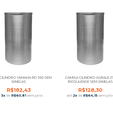
CILINDRO YAMAHA RD 350 SEM
CAMISA CILINDRO AGRALE 27
JANELAS
RIOSULENSE SEM JANELAS
R$182,43
R$128,30
é
3
x
de
R$60,81
sem juros
até
2
x
de
R$64,15
sem juro