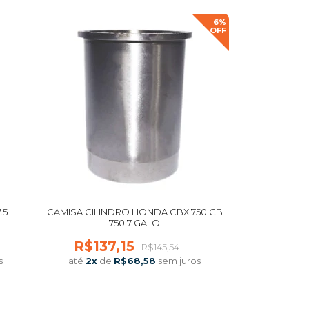
6%
OFF
.5
CAMISA CILINDRO HONDA CBX 750 CB
750 7 GALO
R$137,15
R$145,54
s
até
2
x
de
R$68,58
sem juros