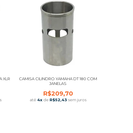
A XLR
CAMISA CILINDRO YAMAHA DT 180 COM
JANELAS
R$209,70
s
até
4
x
de
R$52,43
sem juros
COMPRAR