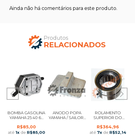
Ainda não há comentários para este produto.
Produtos
RELACIONADOS
A
BOMBA GASOLINA
ANODO POPA
ROLAMENTO
DE
YAMAHA 25 40 60
YAMAHA / SAILOR /
SUPERIOR DO
DE
90 MERCURY
MARANELLO / TITAN
VIRABREQUIM
R$85,00
R$364,96
9 /
SUZUKI
/ KAWASHIMA /
YAMAHA 25 VM / 30
P
DM
POWERTECH 8 / 9.9
HP IMPORTADO
77
até
1
x
de
R$85,00
até
7
x
de
R$52,14
at