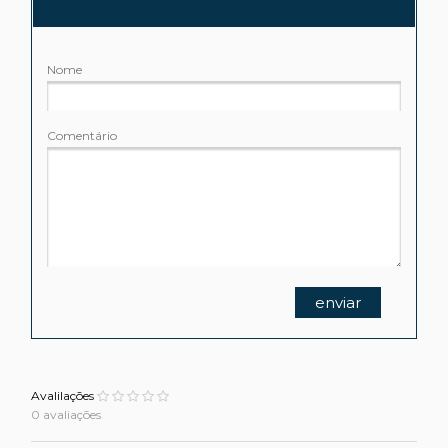
Nome
Comentário
enviar
Avalilações
0 avaliações